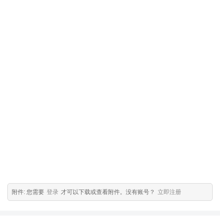
附件:
您需要
登录
才可以下载或查看附件。没有账号？
立即注册