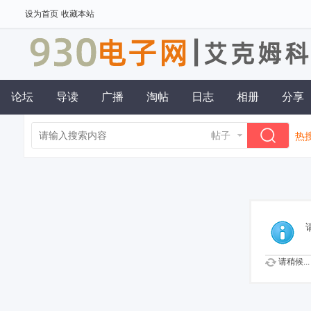
设为首页
收藏本站
论坛
导读
广播
淘帖
日志
相册
分享
帖子
热搜
请稍候...