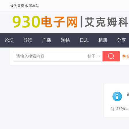
设为首页
收藏本站
论坛
导读
广播
淘帖
日志
相册
分享
帖子
热搜
请稍候...