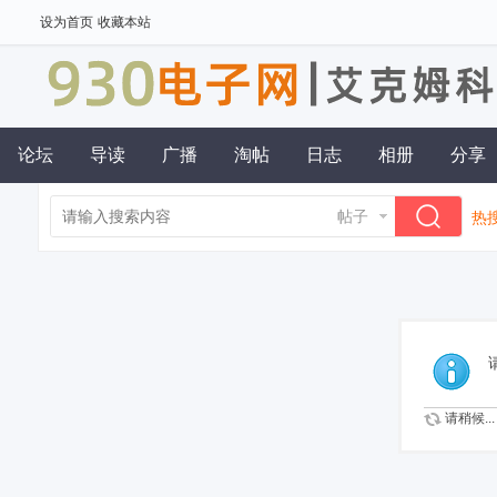
设为首页
收藏本站
论坛
导读
广播
淘帖
日志
相册
分享
帖子
热搜
请稍候...